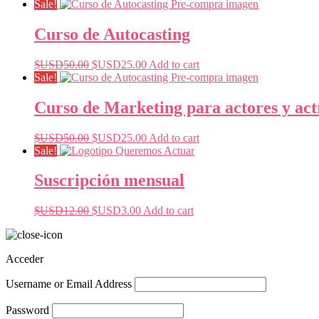
Sale!
Curso de Autocasting
Original
Current
$USD
50.00
$USD
25.00
Add to cart
price
price
Sale!
was:
is:
$USD50.00.
$USD25.00.
Curso de Marketing para actores y act
Original
Current
$USD
50.00
$USD
25.00
Add to cart
price
price
Sale!
was:
is:
$USD50.00.
$USD25.00.
Suscripción mensual
Original
Current
$USD
12.00
$USD
3.00
Add to cart
price
price
was:
is:
$USD12.00.
$USD3.00.
Acceder
Username or Email Address
Password